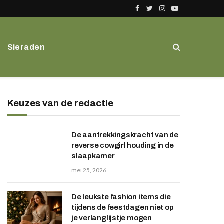
Facebook
Twitter
Instagram
YouTube
Sieraden
Keuzes van de redactie
De aantrekkingskracht van de
reverse cowgirl houding in de
slaapkamer
mei 25, 2026
De leukste fashion items die
tijdens de feestdagen niet op
je verlanglijstje mogen