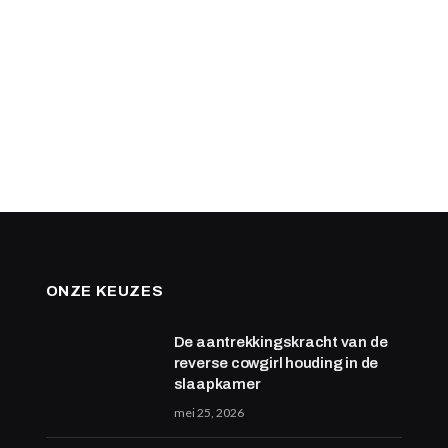
ONZE KEUZES
De aantrekkingskracht van de
reverse cowgirl houding in de
slaapkamer
mei 25, 2026